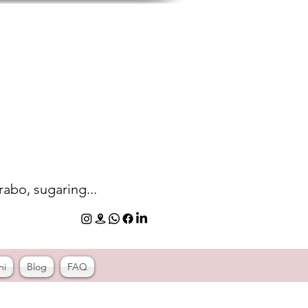
rabo, sugaring...
ni
Blog
FAQ