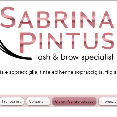
a e sopracciglia, tinte ed hennè sopracciglia, filo a
Prenota ora
Contattami
Clelsy - Centro Estetico
Promozio