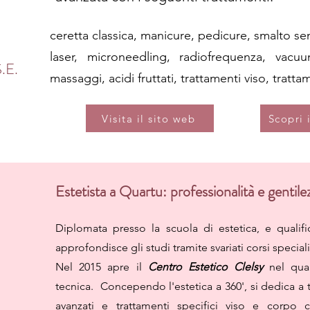
ceretta classica, manicure, pedicure, smalto s
laser, microneedling, radiofrequenza, vacuum
.E.
massaggi, acidi fruttati, trattamenti viso, tratta
Visita il sito web
Scopri 
Estetista a Quartu: professionalità e gentile
Diplomata presso la scuola di estetica, e quali
approfondisce gli studi tramite svariati corsi special
Nel 2015 apre il
Centro Estetico Clelsy
nel quale
tecnica. Concependo l'estetica a 360', si dedica a t
avanzati e trattamenti specifici viso e corpo c